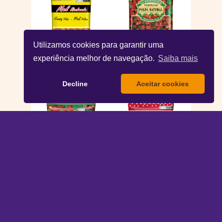
Utilizamos cookies para garantir uma
Bala Mel Recheada
Bala Morango
experiência melhor de navegação.
Saiba mais
100g
Recheada 600g
Decline
Aceitar cookies
Bala Morango
Bala Gota Cola
Recheada 500g
600g