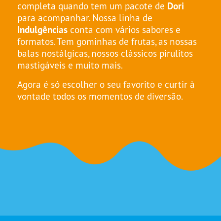
completa quando tem um pacote de
Dori
para acompanhar. Nossa linha de
Indulgências
conta com vários sabores e
formatos. Tem gominhas de frutas, as nossas
balas nostálgicas, nossos clássicos pirulitos
mastigáveis e muito mais.
Agora é só escolher o seu favorito e curtir à
vontade todos os momentos de diversão.