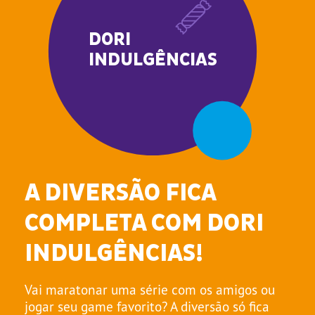
DORI
INDULGÊNCIAS
A DIVERSÃO FICA
COMPLETA COM DORI
INDULGÊNCIAS!
Vai maratonar uma série com os amigos ou
jogar seu game favorito? A diversão só fica