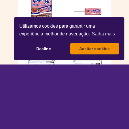
Utilizamos cookies para garantir uma
Pirulito Mastigável
Pirulito Mastigável
experiência melhor de navegação.
Saiba mais
Yogurte100
Yogurte100 11,2g
Original 105g
Decline
Aceitar cookies
Bala Bolete Tutti
Bala Bolete Tutti
Frutti 600g
Frutti 500g