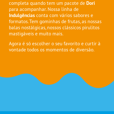
completa quando tem um pacote de
Dori
para acompanhar. Nossa linha de
Indulgências
conta com vários sabores e
formatos. Tem gominhas de frutas, as nossas
balas nostálgicas, nossos clássicos pirulitos
mastigáveis e muito mais.
Agora é só escolher o seu favorito e curtir à
vontade todos os momentos de diversão.