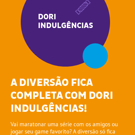
DORI
INDULGÊNCIAS
A DIVERSÃO FICA
COMPLETA COM DORI
INDULGÊNCIAS!
Vai maratonar uma série com os amigos ou
jogar seu game favorito? A diversão só fica