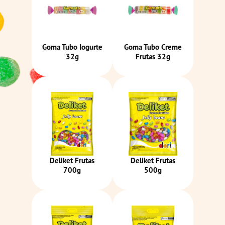
Goma Tubo Iogurte
Goma Tubo Creme
32g
Frutas 32g
Deliket Frutas
Deliket Frutas
700g
500g