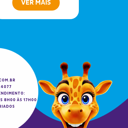
VER MAIS
V
COM.BR
 4077
ENDIMENTO:
S 8H00 ÀS 17H00
RIADOS